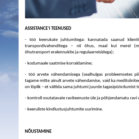
ASSISTANCE’i TEENUSED
- töö keerukate juhtumitega: kannatada saanud klientid
transpordivahenditega – nii õhus, maal kui merel (ma
õhutransport eralennukite ja regulaarreisidega);
- kodumaale saatmise korraldamine;
- töö arvete vähendamisega (sealhulgas probleemsetes pi
tagame mitte ainult arvete vähendamise, vaid ka meditsiinitee
on lõplik – et vältida sama juhtumi juurde tagasipöördumist t
- kontroll osutatavate raviteenuste üle ja põhjendamatu ravi 
- keeruliste kindlustusjuhtumite uurimine.
NÕUSTAMINE