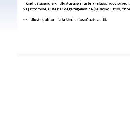
- kindlustusandja kindlustustingimuste analüüs: soovitused
väljatoomine, uute riskidega tegelemine (reisikindlustus, õn
- kindlustusjuhtumite ja kindlustusnõuete audit.