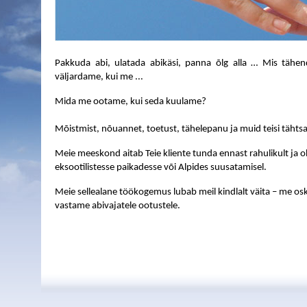
Pakkuda abi, ulatada abikäsi, panna õlg alla … Mis täh
väljardame, kui me ...
Mida me ootame, kui seda kuulame?
Mõistmist, nõuannet, toetust, tähelepanu ja muid teisi tähtsa
Meie meeskond aitab Teie kliente tunda ennast rahulikult ja oh
eksootilistesse paikadesse või Alpides suusatamisel.
Meie sellealane töökogemus lubab meil kindlalt väita – me os
vastame abivajatele ootustele.