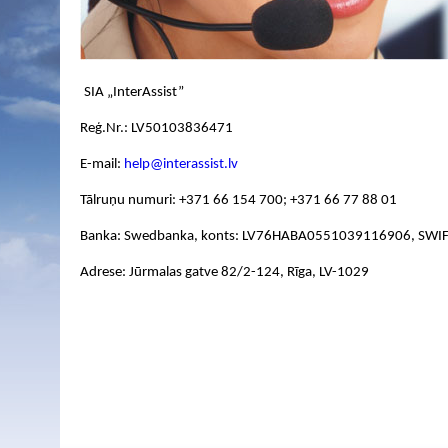
SIA „InterAssist”
Reģ.Nr.: LV50103836471
E-mail:
help@interassist.lv
Tālruņu numuri: +371 66 154 700; +371 66 77 88 01
Banka: Swedbanka, konts: LV76HABA0551039116906, SWI
Adrese: Jūrmalas gatve 82/2-124, Rīga, LV-1029