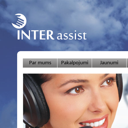
Par mums
Pakalpojumi
Jaunumi