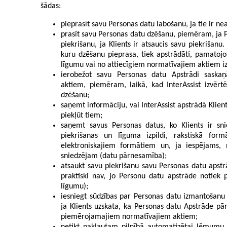
šādas:
pieprasīt savu Personas datu labošanu, ja tie ir neat
prasīt savu Personas datu dzēšanu, piemēram, ja 
piekrišanu, ja Klients ir atsaucis savu piekrišanu.
kuru dzēšanu pieprasa, tiek apstrādāti, pamatojo
līgumu vai no attiecīgiem normatīvajiem aktiem 
ierobežot savu Personas datu Apstrādi saska
aktiem, piemēram, laikā, kad InterAssist izvērtē
dzēšanu;
saņemt informāciju, vai InterAssist apstrādā Klien
piekļūt tiem;
saņemt savus Personas datus, ko Klients ir sn
piekrišanas un līguma izpildi, rakstiskā fo
elektroniskajiem formātiem un, ja iespējams,
sniedzējam (datu pārnesamība);
atsaukt savu piekrišanu savu Personas datu apstrā
praktiski nav, jo Personu datu apstrāde notiek p
līgumu);
iesniegt sūdzības par Personas datu izmantošanu D
ja Klients uzskata, ka Personas datu Apstrāde pār
piemērojamajiem normatīvajiem aktiem;