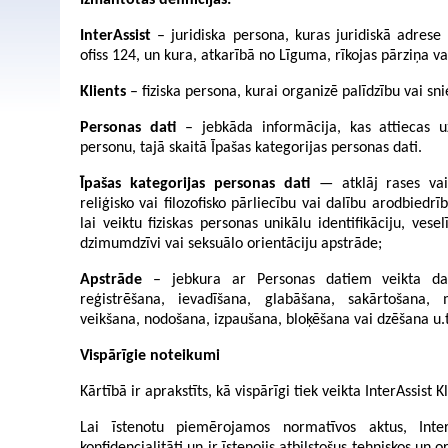
Izmantotās definīcijas:
InterAssist
– juridiska persona, kuras juridiskā adrese i
ofiss 124, un kura, atkarībā no Līguma, rīkojas pārziņa va
Klients
– fiziska persona, kurai organizē palīdzību vai sn
Personas dati
– jebkāda informācija, kas attiecas uz
personu, tajā skaitā Īpašas kategorijas personas dati.
Īpašas kategorijas personas dati
— atklāj rases vai 
reliģisko vai filozofisko pārliecību vai dalību arodbiedr
lai veiktu fiziskas personas unikālu identifikāciju, vese
dzimumdzīvi vai seksuālo orientāciju apstrāde;
Apstrāde
– jebkura ar Personas datiem veikta darb
reģistrēšana, ievadīšana, glabāšana, sakārtošana, 
veikšana, nodošana, izpaušana, bloķēšana vai dzēšana u.
Vispārīgie noteikumi
Kārtībā ir aprakstīts, kā vispārīgi tiek veikta InterAssist
Lai īstenotu piemērojamos normatīvos aktus, Inter