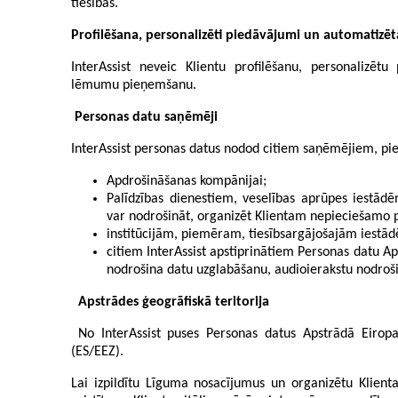
tiesības.
Profilēšana, personalizēti piedāvājumi un automati
InterAssist neveic Klientu profilēšanu, personalizēt
lēmumu pieņemšanu.
P
ersonas datu saņēmēji
InterAssist personas datus nodod citiem saņēmējiem, p
Apdrošināšanas kompānijai;
Palīdzības dienestiem, veselības aprūpes iest
var nodrošināt, organizēt Klientam nepieciešamo p
institūcijām, piemēram, tiesībsargājošajām iestād
citiem InterAssist apstiprinātiem Personas datu 
nodrošina datu uzglabāšanu, audioierakstu nodroš
Apstrādes ģeogrāfiskā teritorija
No InterAssist puses Personas datus Apstrādā Eiropa
(ES/EEZ).
Lai izpildītu Līguma nosacījumus un organizētu Klienta