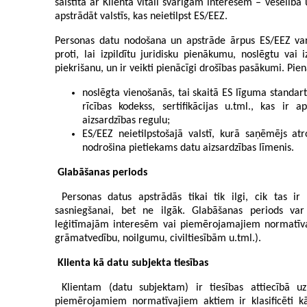
saistīta ar Klienta vitāli svarīgām interesēm – veselība
apstrādāt valstīs, kas neietilpst ES/EEZ.
Personas datu nodošana un apstrāde ārpus ES/EEZ var 
proti, lai izpildītu juridisku pienākumu, noslēgtu vai 
piekrišanu, un ir veikti pienācīgi drošības pasākumi. Pi
noslēgta vienošanās, tai skaitā ES līguma standartk
rīcības kodekss, sertifikācijas u.tml., kas ir 
aizsardzības regulu;
ES/EEZ neietilpstošajā valstī, kurā saņēmējs at
nodrošina pietiekams datu aizsardzības līmenis.
Glabāšanas periods
Personas datus apstrādās tikai tik ilgi, cik tas i
sasniegšanai, bet ne ilgāk. Glabāšanas periods var
leģitīmajām interesēm vai piemērojamajiem normatīv
grāmatvedību, noilgumu, civiltiesībām u.tml.).
Klienta kā datu subjekta tiesības
Klientam (datu subjektam) ir tiesības attiecībā u
piemērojamiem normatīvajiem aktiem ir klasificēti kā