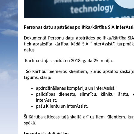
Personas datu apstrādes politika/kārtība SIA InterAssi
Dokumentā Personu datu apstrādes politika/kārtība SIA 
tiek aprakstīta kārtība, kādā SIA “InterAssist”, turpmā
datus.
Kārtība stājas spēkā no 2018. gada 25. maija.
Šo Kārtību piemēros Klientiem, kurus apkalpo saskaņ
Līgums, starp:
apdrošināšanas kompāniju un InterAssist;
palīdzības dienestu, slimnīcu, klīniku, ārstu
InterAssist;
pašu Klientu un InterAssist.
Šī Kārtība attiecas tajā skaitā arī uz tiem Klientiem, ku
spēkā.