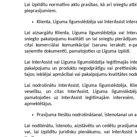
Lai izpildītu normatīvo aktu prasības, kā arī sniegtu atb
pieprasījumiem.
Klienta, Līguma līgumslēdzēja vai InterAssist inter
Lai aizsargātu Klienta, Līguma līgumslēdzēja vai InterA
sniegto pakalpojumu kvalitāti un lai sniegtu pierādīju
citai komerciālai komunikācijai (sarunu ieraksti; e-p
saņemtie dokumenti), pamatojoties uz Līguma izpildi.
Lai InterAssist vai Līguma līgumslēdzēja leģitīmajās in
pakalpojumu un produktu negodprātīgu vai prettiesisk
tajos; iekšējai apmācībai vai pakalpojumu kvalitātes nod
Lai nodrošinātu InterAssist, Līguma līgumslēdzēja, Klie
veselību, un citas InterAssist, Līguma līgumslēdzēj
pamatojoties uz InterAssist leģitīmajām interesēm, 
apmeklētājus.
Prasījuma tiesību nodrošināšanai, īstenošanai un a
Lai nodibinātu, īstenotu, aizstāvētu un cedētu prasījuma
vai, lai izpildītu juridisku pienākumu, vai InterAssist