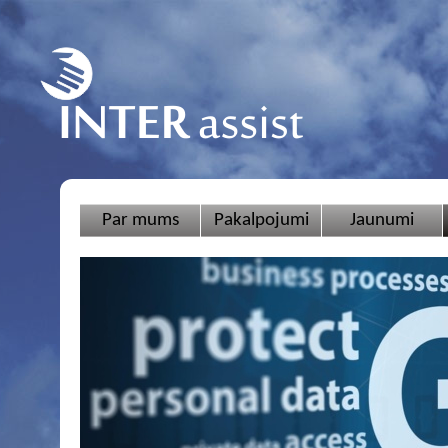
Par mums
Pakalpojumi
Jaunumi