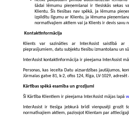
netikt pakļautam pilnībā automatizētai lēmumu p
šādai lēmumu pieņemšanai ir tiesiskās sekas va
Klientu. Šīs tiesības nav spēkā, ja lēmuma pieņe
izpildītu līgumu ar Klientu, ja lēmuma pieņemšan
normatīvajiem aktiem vai ja Klients ir devis savu
Kontaktinformācija
Klients var sazināties ar InterAssist saistībā ar 
pieprasījumiem, datu subjektu tiesību izmantošanu un s
InterAssist kontaktinformācija ir pieejama InterAssist m
Personas, kas iecelta Datu aizsardzības jautājumos, ko
Jūrmalas gatve 81, k-2, ofiss 124, Rīga, LV-1029, adresēt 
Kārtības spēkā esamība un grozījumi
Šī Kārtība Klientiem ir pieejama InterAssist mājas lapā
w
InterAssist ir tiesīga jebkurā brīdī vienpusēji grozī
normatīvajiem aktiem, paziņojot Klientam par attiecīga