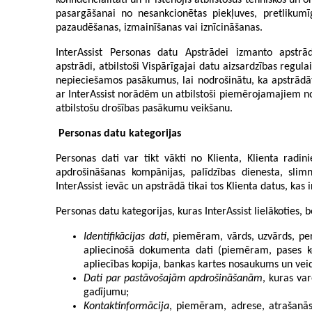
konfidencialitāti un ir īstenojis atbilstošus tehniskos u
pasargāšanai no nesankcionētas piekļuves, pretlikumī
pazaudēšanas, izmainīšanas vai iznīcināšanas.
InterAssist Personas datu Apstrādei izmanto apstrā
apstrādi, atbilstoši Vispārīgajai datu aizsardzības regulai
nepieciešamos pasākumus, lai nodrošinātu, ka apstrādāt
ar InterAssist norādēm un atbilstoši piemērojamajiem n
atbilstošu drošības pasākumu veikšanu.
Personas datu kategorijas
Personas dati var tikt vākti no Klienta, Klienta rad
apdrošināšanas kompānijas, palīdzības dienesta, sli
InterAssist ievāc un apstrādā tikai tos Klienta datus, kas
Personas datu kategorijas, kuras InterAssist lielākoties, be
Identifikācijas dati
, piemēram, vārds, uzvārds, pe
apliecinošā dokumenta dati (piemēram, pases kop
apliecības kopija, bankas kartes nosaukums un veid
Dati par pastāvošajām apdrošināšanām
, kuras va
gadījumu;
Kontaktinformācija
, piemēram, adrese, atrašanās