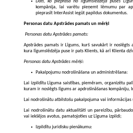
Dati, ko pieprasa no līgumslēdzēja puses Līgu
kompānija, lai varētu pieņemt lēmumu par apd
pieprasīt InterAssist iegūt papildus dokumentus.
Personas datu Apstrādes pamats un mērķi
Personas datu Apstrādes pamats:
Apstrādes pamats ir Līgums, kurš savukārt ir noslēgts a
kura līgumslēdzēja puse ir pats Klients, kā arī Klienta dzī
Personas datu Apstrādes mērķi:
Pakalpojumu nodrošināšana un administrēšana:
Lai izpildītu Līguma saistības, piemēram, organizētu palī
kuram ir noslēgts līgums ar apdrošināšanas kompāniju, I
Lai nodrošinātu atbilstošu pakalpojuma vai informācijas
Lai nodrošinātu datu aktualitāti un pareizību, pārbaudo
vai iekšējos avotus, pamatojoties uz Līguma izpildi;
Izpildītu juridisku pienākumu: