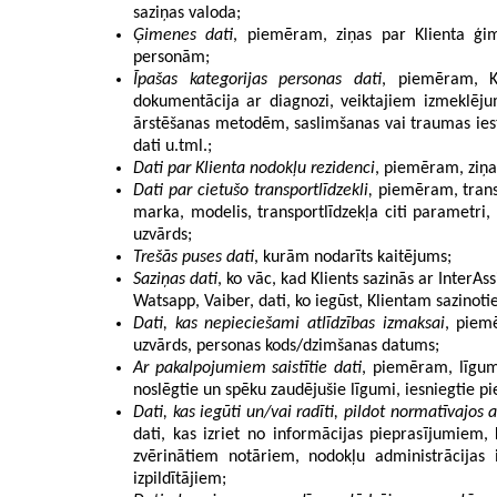
saziņas valoda;
Ģimenes dati
, piemēram, ziņas par Klienta ģim
personām;
Īpašas kategorijas personas dati
, piemēram, Kl
dokumentācija ar diagnozi, veiktajiem izmeklēj
ārstēšanas metodēm, saslimšanas vai traumas iestā
dati u.tml.;
Dati par Klienta nodokļu rezidenci
, piemēram, ziņas
Dati par cietušo transportlīdzekli,
piemēram, trans
marka, modelis, transportlīdzekļa citi parametri, 
uzvārds;
Trešās puses dati
, kurām nodarīts kaitējums;
Saziņas dati
, ko vāc, kad Klients sazinās ar InterAss
Watsapp, Vaiber, dati, ko iegūst, Klientam sazinoti
Dati, kas nepieciešami atlīdzības izmaksai
, piem
uzvārds, personas kods/dzimšanas datums;
Ar pakalpojumiem saistītie dati
, piemēram, līgumu
noslēgtie un spēku zaudējušie līgumi, iesniegtie pi
Dati, kas iegūti un/vai radīti, pildot normatīvajo
dati, kas izriet no informācijas pieprasījumiem
zvērinātiem notāriem, nodokļu administrācijas
izpildītājiem;